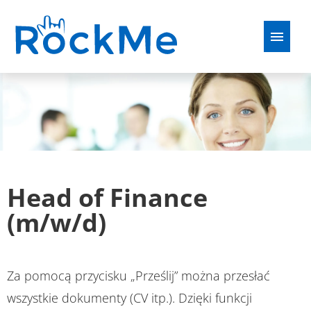
Niemiecki
Angielski
francuski
Polskie
Oferty pracy
FAQ
Head of Finance
(m/w/d)
Za pomocą przycisku „Prześlij” można przesłać
wszystkie dokumenty (CV itp.). Dzięki funkcji