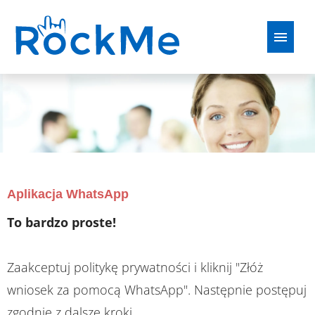
Niemiecki
Angielski
francuski
Polskie
Oferty pracy
FAQ
Aplikacja WhatsApp
To bardzo proste!
Zaakceptuj politykę prywatności i kliknij "Złóż
wniosek za pomocą WhatsApp". Następnie postępuj
zgodnie z dalsze kroki.