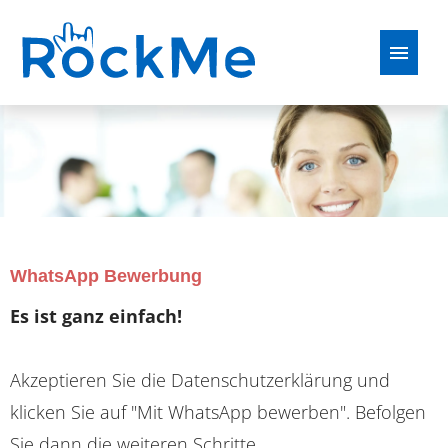
Deutsch
Englisch
Französisch
Polnisch
Stellenangebote
Perspektiven
Bewerbungstipps
WhatsApp Bewerbung
Es ist ganz einfach!
FAQ
Akzeptieren Sie die Datenschutzerklärung und
klicken Sie auf "Mit WhatsApp bewerben". Befolgen
Sie dann die weiteren Schritte.