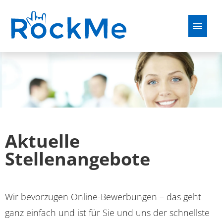
Deutsch
Englisch
Französisch
Polnisch
Stellenangebote
Perspektiven
Aktuelle
Bewerbungstipps
Stellenangebote
FAQ
Wir bevorzugen Online-Bewerbungen – das geht
ganz einfach und ist für Sie und uns der schnellste